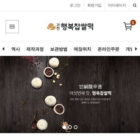
로그인
회원가입
마이페이지
0
역사
제작과정
보관방법
매장위치
온라인주문
개별고