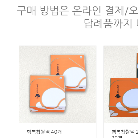
구매 방법은 온라인 결제/오
답례품까지 
행복찹쌀떡 40개
행복찹쌀떡 2