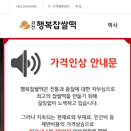
+BOOKMARK
고객행복센터
中文
역사