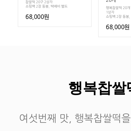
20개
찹쌀떡 20구 2상자
쇼핑백 2장 동봉, 택배비 별도
행복찹쌀떡 20개1
1상자
68,000원
쇼핑백 2장 동봉,
68,000원
행복찹쌀
여섯번째 맛, 행복찹쌀떡을