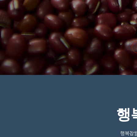
행
행복찹쌀