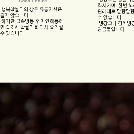
Good Choice
화시키며, 한번 노
행복찹쌀떡의 상온 유통기한은
원래대로 말랑말
길지 않습니다.
수 없습니다.
하지만 급속냉동 후 자연해동하
냉장고나 김치냉장
면 쫄깃한 찹쌀떡을 다시 즐기실
관금물입니다.
수 있습니다.