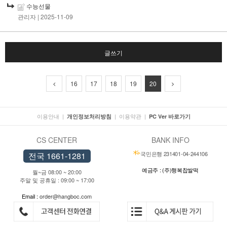
수능선물
관리자
| 2025-11-09
글쓰기
16
17
18
19
20
이용안내
|
|
이용약관
|
개인정보처리방침
PC Ver 바로가기
CS CENTER
BANK INFO
국민은행 231401-04-244106
전국 1661-1281
예금주 : (주)행복찹쌀떡
월~금 08:00 ~ 20:00
주말 및 공휴일 : 09:00 ~ 17:00
Email :
order@hangboc.com