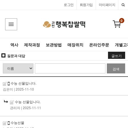
로그인
회원가입
마이페이지
0
역사
제작과정
보관방법
매장위치
온라인주문
개별고
질문과 대답
글쓰기
검색
수능 선물입니다.
김은미
| 2025-11-10
수능 선물입니다.
관리자
| 2025-11-11
수능선물