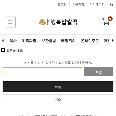
로그인
회원가입
마이페이지
0
역사
제작과정
보관방법
매장위치
온라인주문
개별고
질문과 대답
게시글 작성 시 입력한 비밀번호를 입력해 주세요.
확인
목록
취소
이용안내
|
|
이용약관
|
개인정보처리방침
PC Ver 바로가기