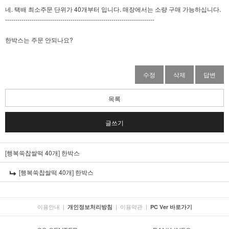
네. 택배 최소주문 단위가 40개부터 입니다. 매장에서는 소량 구매 가능하십니다.
-------------------------------------------------------------------------
한박스는 주문 안되나요?
수정
삭제
답변
목록
글쓰기
[행복쑥찹쌀떡 40개]
한박스
[행복쑥찹쌀떡 40개]
한박스
이용안내
|
|
이용약관
|
개인정보처리방침
PC Ver 바로가기