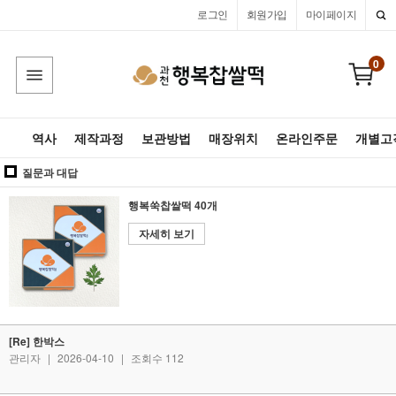
로그인
회원가입
마이페이지
0
역사
제작과정
보관방법
매장위치
온라인주문
개별고
질문과 대답
행복쑥찹쌀떡 40개
자세히 보기
[Re] 한박스
관리자
|
2026-04-10
|
조회수 112