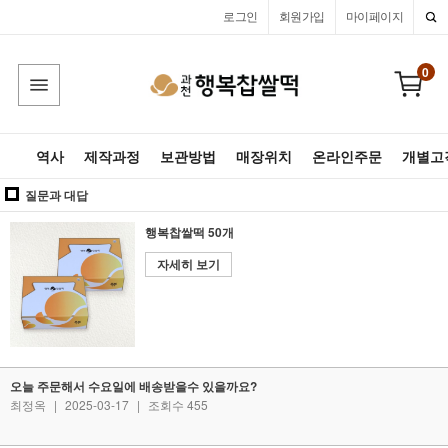
로그인
회원가입
마이페이지
0
역사
제작과정
보관방법
매장위치
온라인주문
개별고
질문과 대답
행복찹쌀떡 50개
자세히 보기
오늘 주문해서 수요일에 배송받을수 있을까요?
최정옥
|
2025-03-17
|
조회수 455