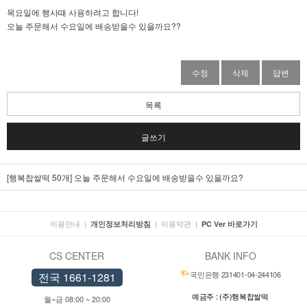
목요일에 행사때 사용하려고 합니다!
오늘 주문해서 수요일에 배송받을수 있을까요??
수정
삭제
답변
목록
글쓰기
[행복찹쌀떡 50개]
오늘 주문해서 수요일에 배송받을수 있을까요?
이용안내
|
|
이용약관
|
개인정보처리방침
PC Ver 바로가기
CS CENTER
BANK INFO
국민은행 231401-04-244106
전국 1661-1281
예금주 : (주)행복찹쌀떡
월~금 08:00 ~ 20:00