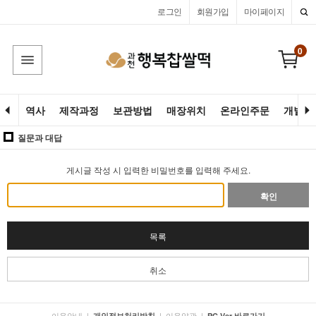
로그인
회원가입
마이페이지
0
역사
제작과정
보관방법
매장위치
온라인주문
개별고
질문과 대답
게시글 작성 시 입력한 비밀번호를 입력해 주세요.
확인
목록
취소
이용안내
|
|
이용약관
|
개인정보처리방침
PC Ver 바로가기