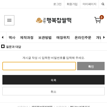
로그인
회원가입
마이페이지
0
역사
제작과정
보관방법
매장위치
온라인주문
개별고
질문과 대답
게시글 작성 시 입력한 비밀번호를 입력해 주세요.
확인
목록
취소
이용안내
|
|
이용약관
|
개인정보처리방침
PC Ver 바로가기