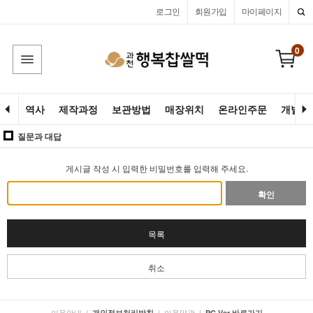
로그인
회원가입
마이페이지
0
역사
제작과정
보관방법
매장위치
온라인주문
개별고
질문과 대답
게시글 작성 시 입력한 비밀번호를 입력해 주세요.
확인
목록
취소
이용안내
|
|
이용약관
|
개인정보처리방침
PC Ver 바로가기