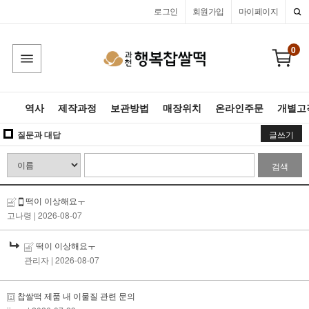
로그인
회원가입
마이페이지
0
역사
제작과정
보관방법
매장위치
온라인주문
개별고
질문과 대답
글쓰기
검색
떡이 이상해요ㅜ
고나령
| 2026-08-07
떡이 이상해요ㅜ
관리자
| 2026-08-07
찹쌀떡 제품 내 이물질 관련 문의