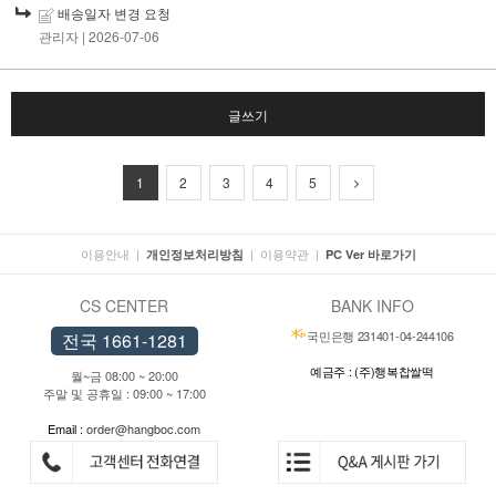
배송일자 변경 요청
관리자
| 2026-07-06
글쓰기
1
2
3
4
5
이용안내
|
|
이용약관
|
개인정보처리방침
PC Ver 바로가기
CS CENTER
BANK INFO
국민은행 231401-04-244106
전국 1661-1281
예금주 : (주)행복찹쌀떡
월~금 08:00 ~ 20:00
주말 및 공휴일 : 09:00 ~ 17:00
Email :
order@hangboc.com